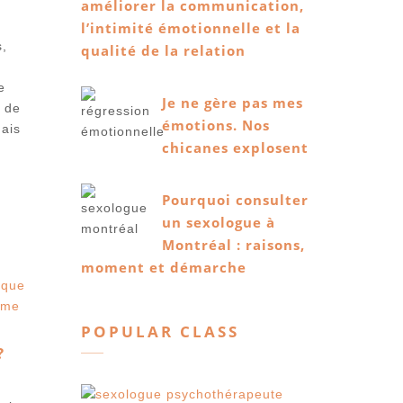
améliorer la communication,
l’intimité émotionnelle et la
s,
qualité de la relation
e
Je ne gère pas mes
s de
émotions. Nos
ais
chicanes explosent
Pourquoi consulter
un sexologue à
Montréal : raisons,
moment et démarche
que
ème
POPULAR CLASS
?