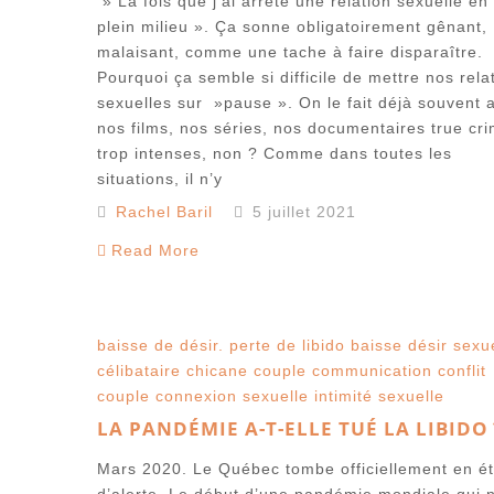
» La fois que j’ai arrêté une relation sexuelle en
plein milieu ». Ça sonne obligatoirement gênant,
malaisant, comme une tache à faire disparaître.
Pourquoi ça semble si difficile de mettre nos rela
sexuelles sur »pause ». On le fait déjà souvent 
nos films, nos séries, nos documentaires true cr
trop intenses, non ? Comme dans toutes les
situations, il n’y
Rachel Baril
5 juillet 2021
Read More
baisse de désir. perte de libido
baisse désir sexu
célibataire
chicane couple
communication
conflit
couple
connexion sexuelle
intimité sexuelle
LA PANDÉMIE A-T-ELLE TUÉ LA LIBIDO 
Mars 2020. Le Québec tombe officiellement en ét