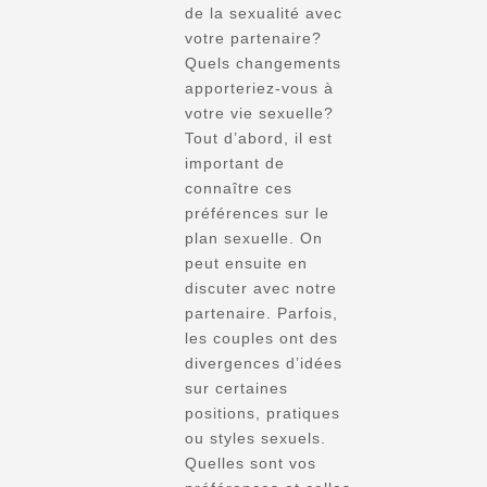
de la sexualité avec
votre partenaire?
Quels changements
apporteriez-vous à
votre vie sexuelle?
Tout d’abord, il est
important de
connaître ces
préférences sur le
plan sexuelle. On
peut ensuite en
discuter avec notre
partenaire. Parfois,
les couples ont des
divergences d’idées
sur certaines
positions, pratiques
ou styles sexuels.
Quelles sont vos