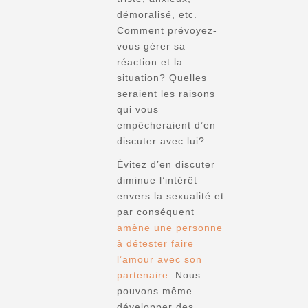
démoralisé, etc.
Comment prévoyez-
vous gérer sa
réaction et la
situation? Quelles
seraient les raisons
qui vous
empêcheraient d’en
discuter avec lui?
Évitez d’en discuter
diminue l’intérêt
envers la sexualité et
par conséquent
amène une personne
à détester faire
l’amour avec son
partenaire.
Nous
pouvons même
développer des