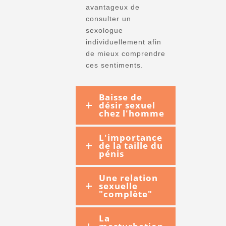
avantageux de
consulter un
sexologue
individuellement afin
de mieux comprendre
ces sentiments.
Baisse de
désir sexuel
chez l'homme
L'importance
de la taille du
pénis
Une relation
sexuelle
"complète"
La