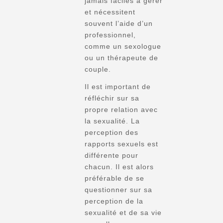
jamais faciles à gérer
et nécessitent
souvent l’aide d’un
professionnel,
comme un sexologue
ou un thérapeute de
couple.
Il est important de
réfléchir sur sa
propre relation avec
la sexualité. La
perception des
rapports sexuels est
différente pour
chacun. Il est alors
préférable de se
questionner sur sa
perception de la
sexualité et de sa vie