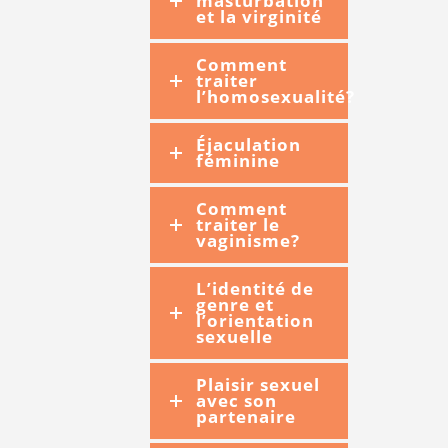
masturbation
et la virginité
Comment
traiter
l’homosexualité?
Éjaculation
féminine
Comment
traiter le
vaginisme?
L’identité de
genre et
l’orientation
sexuelle
Plaisir sexuel
avec son
partenaire