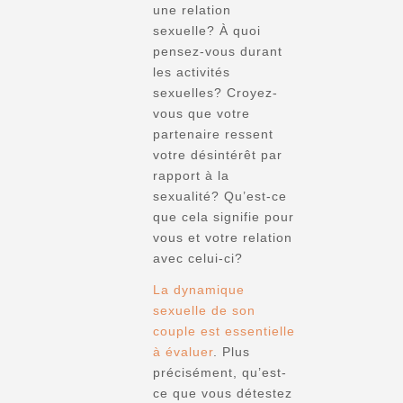
une relation
sexuelle? À quoi
pensez-vous durant
les activités
sexuelles? Croyez-
vous que votre
partenaire ressent
votre désintérêt par
rapport à la
sexualité? Qu’est-ce
que cela signifie pour
vous et votre relation
avec celui-ci?
La dynamique
sexuelle de son
couple est essentielle
à évaluer
. Plus
précisément, qu’est-
ce que vous détestez