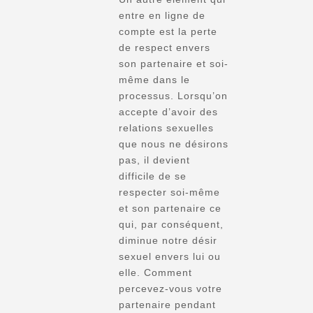
entre en ligne de
compte est la perte
de respect envers
son partenaire et soi-
même dans le
processus. Lorsqu’on
accepte d’avoir des
relations sexuelles
que nous ne désirons
pas, il devient
difficile de se
respecter soi-même
et son partenaire ce
qui, par conséquent,
diminue notre désir
sexuel envers lui ou
elle. Comment
percevez-vous votre
partenaire pendant