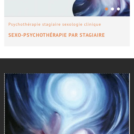
Psychothérapie stagiaire sexologie clinique
SEXO-PSYCHOTHÉRAPIE PAR STAGIAIRE