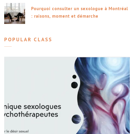
Pourquoi consulter un sexologue à Montréal
: raisons, moment et démarche
POPULAR CLASS