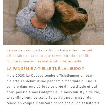
baisse de désir. perte de libido
baisse désir sexuel
célibataire
chicane couple
communication
conflit
couple
connexion sexuelle
intimité sexuelle
LA PANDÉMIE A-T-ELLE TUÉ LA LIBIDO ?
Mars 2020. Le Québec tombe officiellement en état
d’alerte. Le début d’une pandémie mondiale qui nous
sombre dans une période colorée d’incertitude et qui
nous pousse à nous adapter à un nouveau style de vie,
le confinement. Le scénario parfait pour passer du
temps en couple. Beaucoup pensaient qu’on assisterait