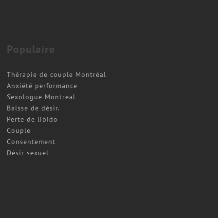
THÉRAPIE DE COUPLE MONTRÉAL
Populaire
Thérapie de couple Montréal
Anxiété performance
Sexologue Montreal
Baisse de désir.
Perte de libido
Couple
Consentement
Désir sexuel