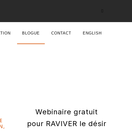
TION
BLOGUE
CONTACT
ENGLISH
Webinaire gratuit
E
pour RAVIVER le désir
N,