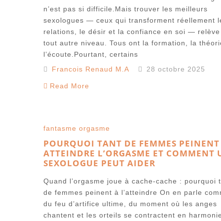
n’est pas si difficile.Mais trouver les meilleurs
sexologues — ceux qui transforment réellement l
relations, le désir et la confiance en soi — relève
tout autre niveau. Tous ont la formation, la théori
l’écoute.Pourtant, certains
Francois Renaud M.A
28 octobre 2025
Read More
fantasme
orgasme
POURQUOI TANT DE FEMMES PEINENT
ATTEINDRE L’ORGASME ET COMMENT 
SEXOLOGUE PEUT AIDER
Quand l’orgasme joue à cache-cache : pourquoi 
de femmes peinent à l’atteindre On en parle co
du feu d’artifice ultime, du moment où les anges
chantent et les orteils se contractent en harmoni