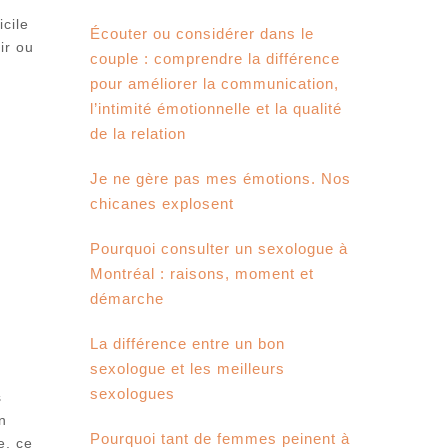
icile
Écouter ou considérer dans le
ir ou
couple : comprendre la différence
pour améliorer la communication,
l’intimité émotionnelle et la qualité
de la relation
Je ne gère pas mes émotions. Nos
chicanes explosent
Pourquoi consulter un sexologue à
Montréal : raisons, moment et
démarche
La différence entre un bon
sexologue et les meilleurs
sexologues
s
n
Pourquoi tant de femmes peinent à
e, ce