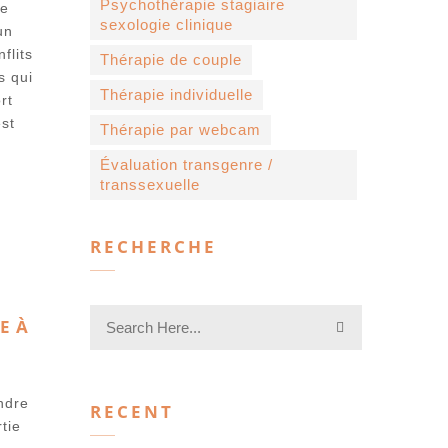
Psychothérapie stagiaire
re
sexologie clinique
un
flits
Thérapie de couple
s qui
Thérapie individuelle
rt
st
Thérapie par webcam
Évaluation transgenre /
transsexuelle
RECHERCHE
E À
ndre
RECENT
tie