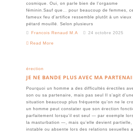
cosmique. Oui, on parle bien de l’orgasme
féminin.Sauf que… pour beaucoup de femmes, c
fameux feu d’artifice ressemble plutôt à un vieux
pétard mouillé. Selon plusieurs
Francois Renaud M.A
24 octobre 2025
Read More
érection
JE NE BANDE PLUS AVEC MA PARTENAI
Pourquoi un homme a des difficultés érectiles av
son ou sa partenaire, mais pas seul Il s’agit d’un
situation beaucoup plus fréquente qu’on ne le croi
un homme peut constater que son érection fonct
parfaitement lorsqu’il est seul — par exemple lor
la masturbation —, mais qu’elle devient partielle,
instable ou absente lors des relations sexuelles 