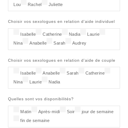
Lou
Rachel
Juliette
Choisir vos sexologues en relation d'aide individuel
Isabelle
Catherine
Nadia
Laurie
Nina
Anabelle
Sarah
Audrey
Choisir vos sexologues en relation d'aide de couple
Isabelle
Anabelle
Sarah
Catherine
Nina
Laurie
Nadia
Quelles sont vos disponibilités?
Matin
Après-midi
Soir
jour de semaine
fin de semaine