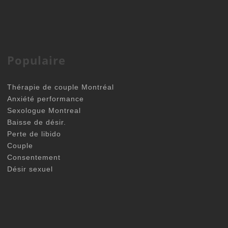
Populaire
Thérapie de couple Montréal
Anxiété performance
Sexologue Montreal
Baisse de désir.
Perte de libido
Couple
Consentement
Désir sexuel