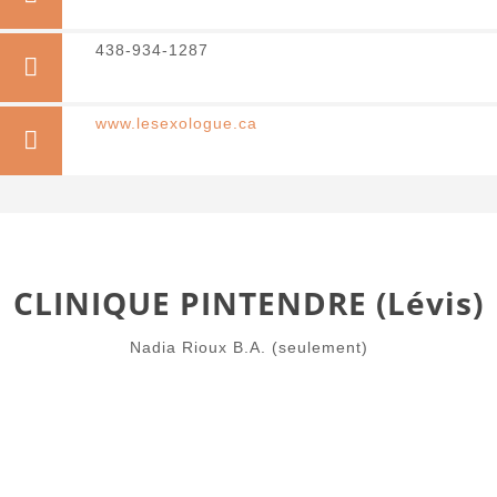
438-934-1287
www.lesexologue.ca
CLINIQUE PINTENDRE (Lévis)
Nadia Rioux B.A. (seulement)