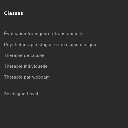
Classes
Évaluation transgenre / transsexuelle
Psychothérapie stagiaire sexologie clinique
Thérapie de couple
Thérapie individuelle
Thérapie par webcam
Sexologue Laval