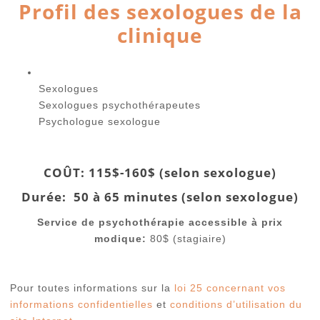
Profil des sexologues de la
clinique
Sexologues
Sexologues psychothérapeutes
Psychologue sexologue
COÛT: 115$-160$ (selon sexologue)
Durée: 50 à 65 minutes
(selon sexologue)
Service de psychothérapie accessible à prix
modique:
80$ (stagiaire)
Pour toutes informations sur la
loi 25 concernant vos
informations confidentielles
et
conditions d’utilisation du