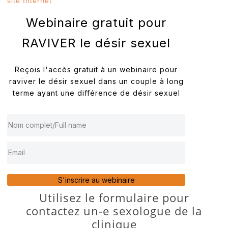
site Internet
Webinaire gratuit pour
RAVIVER le désir sexuel
Reçois l'accès gratuit à un webinaire pour
raviver le désir sexuel dans un couple à long
terme ayant une différence de désir sexuel
S'inscrire au webinaire
Utilisez le formulaire pour
contactez un-e sexologue de la
clinique