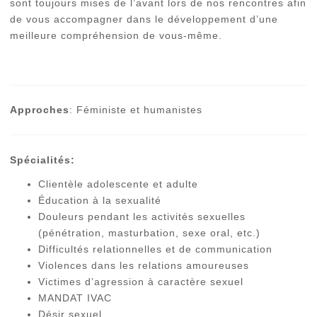
sont toujours mises de l’avant lors de nos rencontres afin
de vous accompagner dans le développement d’une
meilleure compréhension de vous-même.
Approches
: Féministe et humanistes
Spécialités:
Clientèle adolescente et adulte
Éducation à la sexualité
Douleurs pendant les activités sexuelles
(pénétration, masturbation, sexe oral, etc.)
Difficultés relationnelles et de communication
Violences dans les relations amoureuses
Victimes d’agression à caractère sexuel
MANDAT IVAC
Désir sexuel