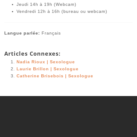
Jeudi 14h à 19h (Webcam)
Vendredi 12h à 16h (bureau ou webcam)
Langue parlée:
Français
Articles Connexes:
Nadia Rioux | Sexologue
Laurie Brillon | Sexologue
Catherine Brisebois | Sexologue