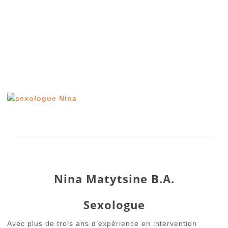
Nina Matytsine B.A.
Sexologue
Avec plus de trois ans d’expérience en intervention