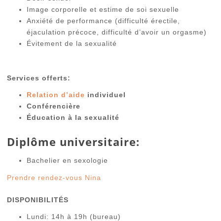
Image corporelle et estime de soi sexuelle
Anxiété de performance (difficulté érectile,
éjaculation précoce, difficulté d’avoir un orgasme)
Évitement de la sexualité
Services offerts:
Relation d’aide
individuel
Conférencière
Éducation à la sexualité
Diplôme universitaire:
Bachelier en sexologie
Prendre rendez-vous Nina
DISPONIBILITÉS
Lundi: 14h à 19h (bureau)