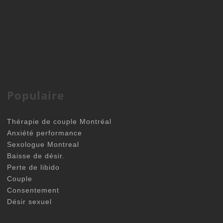
Populaire
Thérapie de couple Montréal
Anxiété performance
Sexologue Montreal
Baisse de désir.
Perte de libido
Couple
Consentement
Désir sexuel