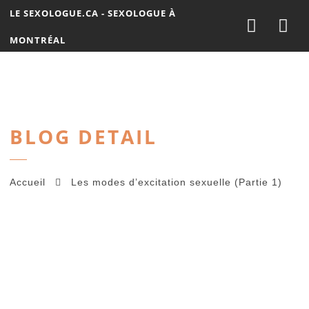
Nav
LE SEXOLOGUE.CA - SEXOLOGUE À
MONTRÉAL
BLOG DETAIL
Accueil
Les modes d’excitation sexuelle (Partie 1)