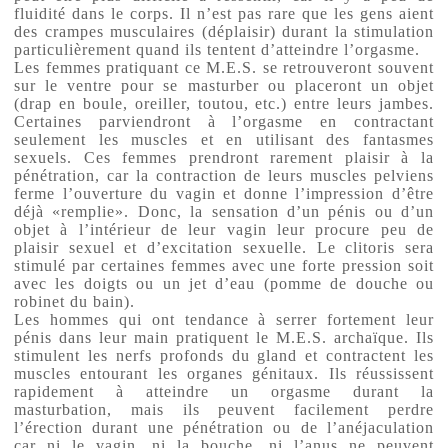
fluidité dans le corps. Il n’est pas rare que les gens aient
des crampes musculaires (déplaisir) durant la stimulation
particulièrement quand ils tentent d’atteindre l’orgasme.
Les femmes pratiquant ce M.E.S. se retrouveront souvent
sur le ventre pour se masturber ou placeront un objet
(drap en boule, oreiller, toutou, etc.) entre leurs jambes.
Certaines parviendront à l’orgasme en contractant
seulement les muscles et en utilisant des fantasmes
sexuels. Ces femmes prendront rarement plaisir à la
pénétration, car la contraction de leurs muscles pelviens
ferme l’ouverture du vagin et donne l’impression d’être
déjà «remplie». Donc, la sensation d’un pénis ou d’un
objet à l’intérieur de leur vagin leur procure peu de
plaisir sexuel et d’excitation sexuelle. Le clitoris sera
stimulé par certaines femmes avec une forte pression soit
avec les doigts ou un jet d’eau (pomme de douche ou
robinet du bain).
Les hommes qui ont tendance à serrer fortement leur
pénis dans leur main pratiquent le M.E.S. archaïque. Ils
stimulent les nerfs profonds du gland et contractent les
muscles entourant les organes génitaux. Ils réussissent
rapidement à atteindre un orgasme durant la
masturbation, mais ils peuvent facilement perdre
l’érection durant une pénétration ou de l’anéjaculation
car ni le vagin, ni la bouche, ni l’anus ne peuvent