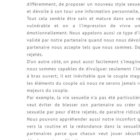
différemment, de proposer un nouveau style sexue
et dévoile à son tour une information personnelle, 
Tout cela semble être sain et mature dans une re
vulnérable et on a l’impression de vivre une
émotionnellement. Nous appelons aussi ce type d’int
validé par notre partenaire quand nous nous dévoil
partenaire nous accepte tels que nous sommes. D
rejetés.
D’un autre côté, on peut aussi facilement s’imagi
nous sommes capables de divulguer seulement l’i
à bras ouvert; il est inévitable que le couple sta
les éléments du couple où nous ne serons jamais rej
majeurs du couple.
Par exemple, la vie sexuelle n’a pas été particuli
veut éviter de blesser son partenaire ou créer
sexuelle par peur d’être rejetés, de paraître ridic
Nous pouvons appréhender aussi notre inconfort qu
vers la routine et la redondance dans la sexuali
partenaires parce que chacun veut jouer sécurit