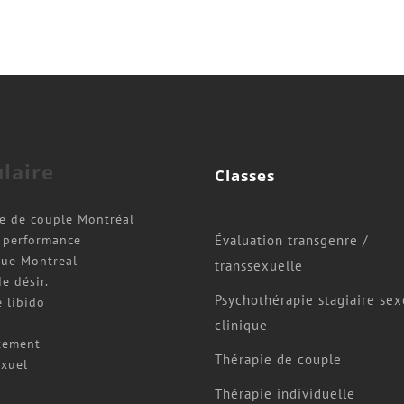
laire
Classes
e de couple Montréal
Évaluation transgenre /
 performance
ue Montreal
transsexuelle
e désir.
Psychothérapie stagiaire sex
e libido
clinique
tement
Thérapie de couple
exuel
Thérapie individuelle