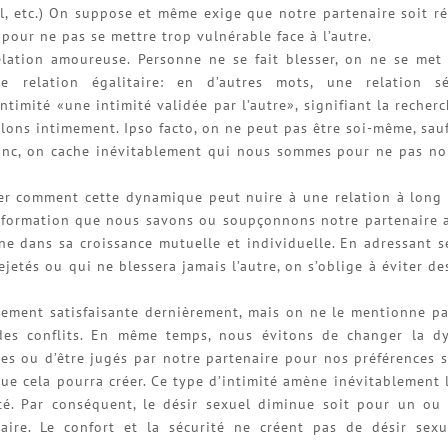
l, etc.) On suppose et même exige que notre partenaire soit r
pour ne pas se mettre trop vulnérable face à l’autre.
lation amoureuse. Personne ne se fait blesser, on ne se met
 relation égalitaire: en d’autres mots, une relation séc
imité «une intimité validée par l’autre», signifiant la recherc
ons intimement. Ipso facto, on ne peut pas être soi-même, sauf
onc, on cache inévitablement qui nous sommes pour ne pas no
ner comment cette dynamique peut nuire à une relation à long 
nformation que nous savons ou soupçonnons notre partenaire 
gne dans sa croissance mutuelle et individuelle. En adressant 
etés ou qui ne blessera jamais l’autre, on s’oblige à éviter des
èrement satisfaisante dernièrement, mais on ne le mentionne pa
 des conflits. En même temps, nous évitons de changer la d
ules ou d’être jugés par notre partenaire pour nos préférences s
e cela pourra créer. Ce type d’intimité amène inévitablement 
té. Par conséquent, le désir sexuel diminue soit pour un ou
aire. Le confort et la sécurité ne créent pas de désir sex