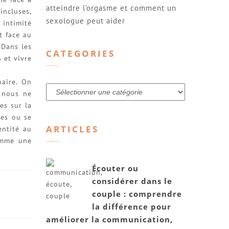
atteindre l’orgasme et comment un
incluses,
sexologue peut aider
 intimité
t face au
Dans les
.
CATEGORIES
 et vivre
naire. On
Categories
e nous ne
es sur la
ées ou se
ARTICLES
entité au
comme une
Écouter ou
considérer dans le
couple : comprendre
la différence pour
améliorer la communication,