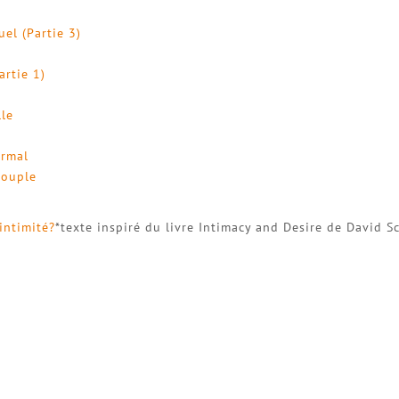
uel (Partie 3)
artie 1)
lle
ormal
couple
intimité?
*texte inspiré du livre Intimacy and Desire de David S