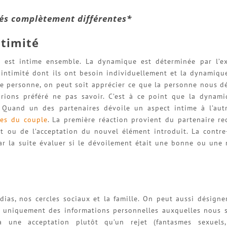
és complètement différentes*
ntimité
 est intime ensemble. La dynamique est déterminée par l’ex
’intimité dont ils ont besoin individuellement et la dynamiqu
une personne, on peut soit apprécier ce que la personne nous d
rions préféré ne pas savoir. C’est à ce point que la dynam
 Quand un des partenaires dévoile un aspect intime à l’autr
res du couple
. La première réaction provient du partenaire re
t ou de l’acceptation du nouvel élément introduit. La contre
par la suite évaluer si le dévoilement était une bonne ou une
ias, nos cercles sociaux et la famille. On peut aussi désigne
le uniquement des informations personnelles auxquelles nous 
à une acceptation plutôt qu’un rejet (fantasmes sexuels,