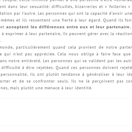
t dans leur sexualité: difficultés, bizarreries et « folleries » 
dation par l’autre. Les personnes qui ont la capacité d’avoir une
mêmes et ils ressentent une fierté à leur égard. Quand ils fon
r et
acceptent les différences entre eux et leur partenaire
 à exprimer à leur partenaire, ils peuvent gérer avec la réaction
.
e monde, particulièrement quand cela provient de notre parte
re qui n’est pas appréciée. Cela nous oblige à faire face qu
s notre entièreté. Les personnes qui se valident par les autr
difficulté à être rejetées. Quand ces personnes doivent rejet
personnalité, ils ont plutôt tendance à généraliser à leur id
forter et de se confronter seuls. Ils ne le perçoivent pas 
nes, mais plutôt une menace à leur identité.