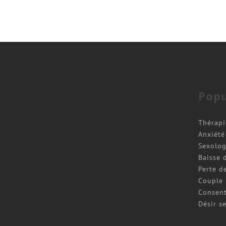
Popu
Thérapi
Anxiété
Sexolog
Baisse d
Perte d
Couple
Consen
Désir s