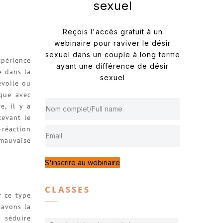
sexuel
Reçois l'accès gratuit à un
webinaire pour raviver le désir
sexuel dans un couple à long terme
périence
ayant une différence de désir
e dans la
sexuel
évoile ou
ique avec
e, il y a
cevant le
-réaction
 mauvaise
S'inscrire au webinaire
CLASSES
r ce type
savons la
 séduire