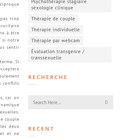
Psychothérapie stagiaire
éciproque
sexologie clinique
 pas trop
Thérapie de couple
uritaire
Thérapie individuelle
he à être
 si notre
Thérapie par webcam
us sentir
Évaluation transgenre /
transsexuelle
terme. Si
acceptera
seulement
RECHERCHE
 conflits
s, car on
ynamique
exuelles.
le couple
 les deux
RECENT
uel et ne