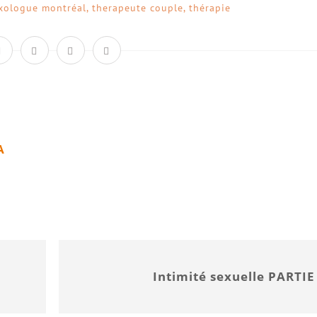
xologue montréal
,
therapeute couple
,
thérapie
A
Intimité sexuelle PARTIE