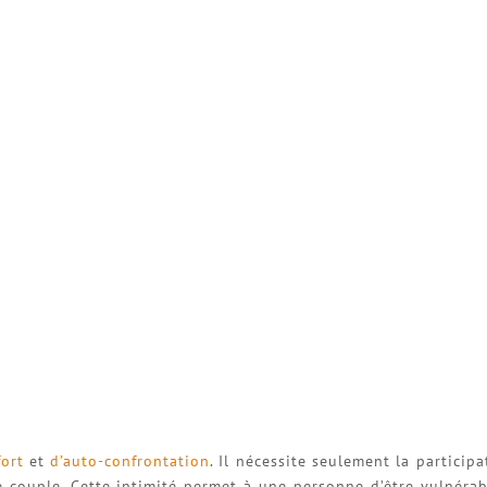
ort
et
d’auto-confrontation
. Il nécessite seulement la particip
e couple. Cette intimité permet à une personne d’être vulnérab