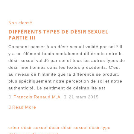
Non classé
DIFFÉRENTS TYPES DE DÉSIR SEXUEL
PARTIE III
Comment passer à un désir sexuel validé par soi * Il
y a un élément fondamentalement différents entre le
désir sexuel validé par soi et tous les autres types de
désir mentionnés dans les textes précédents. C’est
au niveau de l’intimité que la différence se produit,
plus spécifiquement notre perception de soi et notre
authenticité. Le sentiment de désirabilité est
Francois Renaud M.A
21 mars 2015
Read More
créer désir sexuel
désir
désir sexuel
désir type