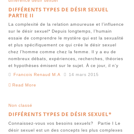
différence désir sexuel
DIFFÉRENTS TYPES DE DÉSIR SEXUEL
PARTIE II
La complexité de la relation amoureuse et l’influence
sur le désir sexuel* Depuis longtemps, l’humain
essaie de comprendre le mystère qui est la sexualité
et plus spécifiquement ce qui crée le désir sexuel
chez l’homme comme chez la femme. Il y a eu de
nombreux débats, expériences, recherches, théories
et hypothèses émisent sur le sujet. À ce jour, il n’y
Francois Renaud M.A
14 mars 2015
Read More
Non classé
DIFFÉRENTS TYPES DE DÉSIR SEXUEL*
Connaissez-vous vos besoins sexuels? Partie I Le
désir sexuel est un des concepts les plus complexes