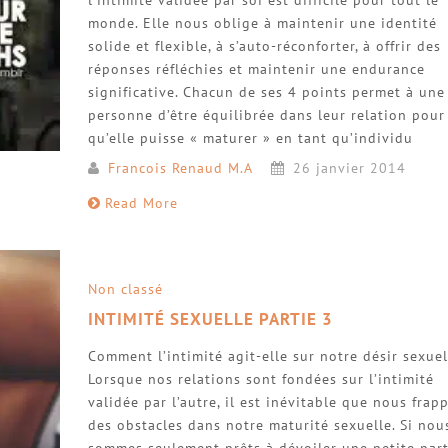
l’intimité validée par soi est difficile pour tout le
monde. Elle nous oblige à maintenir une identité
solide et flexible, à s’auto-réconforter, à offrir des
réponses réfléchies et maintenir une endurance
significative. Chacun de ses 4 points permet à une
personne d’être équilibrée dans leur relation pour
qu’elle puisse « maturer » en tant qu’individu
Francois Renaud M.A
26 janvier 2014
Read More
Non classé
INTIMITÉ SEXUELLE PARTIE 3
Comment l’intimité agit-elle sur notre désir sexuel
Lorsque nos relations sont fondées sur l’intimité
validée par l’autre, il est inévitable que nous frap
des obstacles dans notre maturité sexuelle. Si nou
sommes seulement prêts à dévoiler une petite part