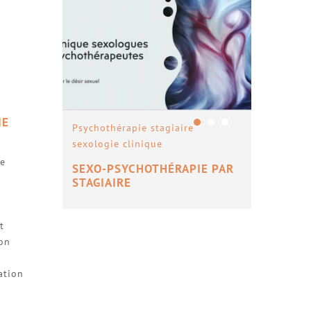
IE
Psychothérapie stagiaire
RELA
sexologie clinique
SEXO
de
SEXO-PSYCHOTHÉRAPIE PAR
STAGIAIRE
t
ion
ation