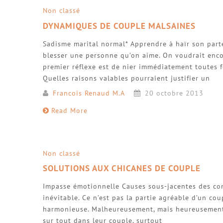
Non classé
DYNAMIQUES DE COUPLE MALSAINES
Sadisme marital normal* Apprendre à haïr son part
blesser une personne qu’on aime. On voudrait encor
premier réflexe est de nier immédiatement toutes f
Quelles raisons valables pourraient justifier un
Francois Renaud M.A
20 octobre 2013
Read More
Non classé
SOLUTIONS AUX CHICANES DE COUPLE
Impasse émotionnelle Causes sous-jacentes des con
inévitable. Ce n’est pas la partie agréable d’un c
harmonieuse. Malheureusement, mais heureusement a
sur tout dans leur couple, surtout