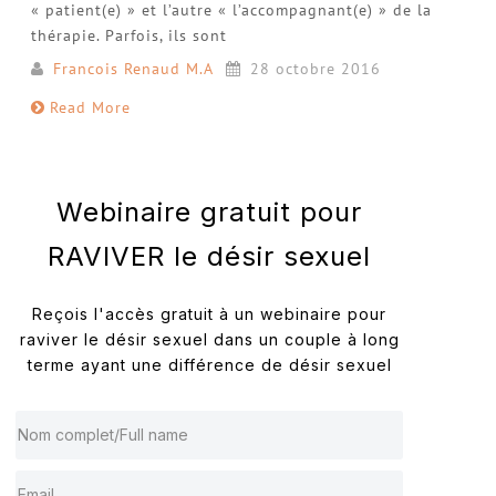
« patient(e) » et l’autre « l’accompagnant(e) » de la
thérapie. Parfois, ils sont
Francois Renaud M.A
28 octobre 2016
Read More
Webinaire gratuit pour
RAVIVER le désir sexuel
Reçois l'accès gratuit à un webinaire pour
raviver le désir sexuel dans un couple à long
terme ayant une différence de désir sexuel