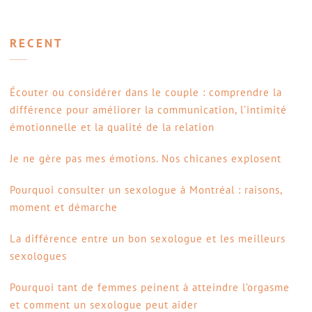
RECENT
Écouter ou considérer dans le couple : comprendre la
différence pour améliorer la communication, l’intimité
émotionnelle et la qualité de la relation
Je ne gère pas mes émotions. Nos chicanes explosent
Pourquoi consulter un sexologue à Montréal : raisons,
moment et démarche
La différence entre un bon sexologue et les meilleurs
sexologues
Pourquoi tant de femmes peinent à atteindre l’orgasme
et comment un sexologue peut aider