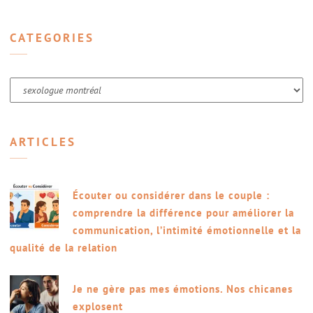
CATEGORIES
Categories
ARTICLES
Écouter ou considérer dans le couple :
comprendre la différence pour améliorer la
communication, l’intimité émotionnelle et la
qualité de la relation
Je ne gère pas mes émotions. Nos chicanes
explosent