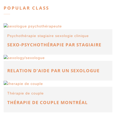
POPULAR CLASS
Psychothérapie stagiaire sexologie clinique
SEXO-PSYCHOTHÉRAPIE PAR STAGIAIRE
RELATION D’AIDE PAR UN SEXOLOGUE
Thérapie de couple
THÉRAPIE DE COUPLE MONTRÉAL