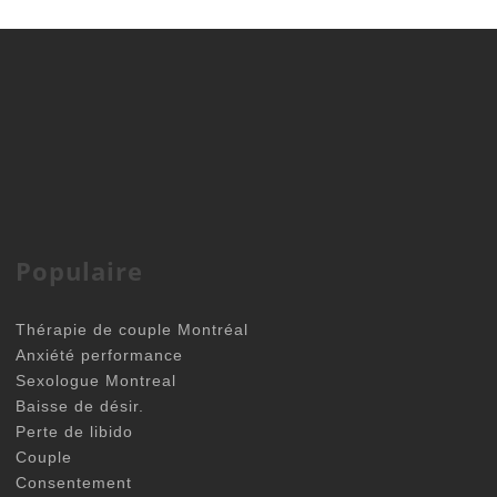
Populaire
Thérapie de couple Montréal
Anxiété performance
Sexologue Montreal
Baisse de désir.
Perte de libido
Couple
Consentement