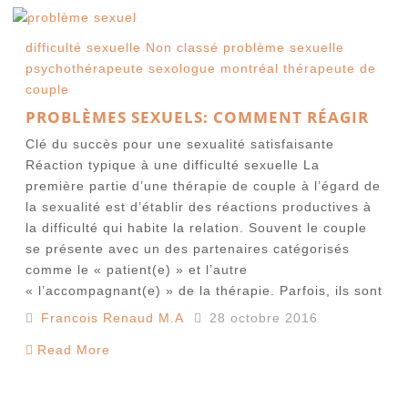
difficulté sexuelle
Non classé
problème sexuelle
psychothérapeute
sexologue montréal
thérapeute de
couple
PROBLÈMES SEXUELS: COMMENT RÉAGIR
Clé du succès pour une sexualité satisfaisante
Réaction typique à une difficulté sexuelle La
première partie d’une thérapie de couple à l’égard de
la sexualité est d’établir des réactions productives à
la difficulté qui habite la relation. Souvent le couple
se présente avec un des partenaires catégorisés
comme le « patient(e) » et l’autre
« l’accompagnant(e) » de la thérapie. Parfois, ils sont
Francois Renaud M.A
28 octobre 2016
Read More