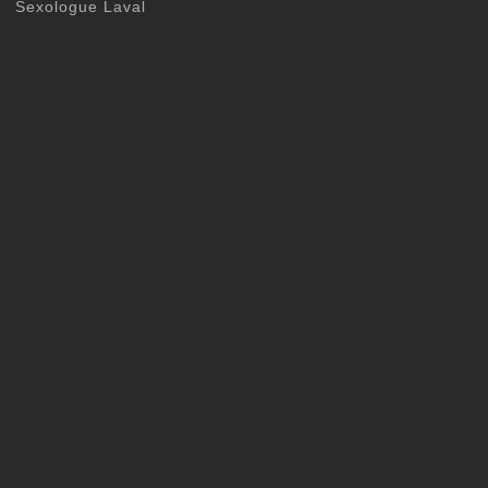
Sexologue Laval