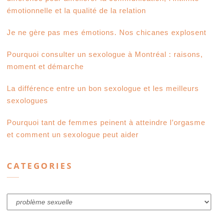
émotionnelle et la qualité de la relation
Je ne gère pas mes émotions. Nos chicanes explosent
Pourquoi consulter un sexologue à Montréal : raisons,
moment et démarche
La différence entre un bon sexologue et les meilleurs
sexologues
Pourquoi tant de femmes peinent à atteindre l’orgasme
et comment un sexologue peut aider
CATEGORIES
Categories