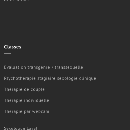
Classes
Évaluation transgenre / transsexuelle
Psychothérapie stagiaire sexologie clinique
Thérapie de couple
Thérapie individuelle
Thérapie par webcam
Sexologue Laval