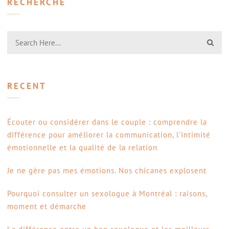
RECHERCHE
RECENT
Écouter ou considérer dans le couple : comprendre la
différence pour améliorer la communication, l’intimité
émotionnelle et la qualité de la relation
Je ne gère pas mes émotions. Nos chicanes explosent
Pourquoi consulter un sexologue à Montréal : raisons,
moment et démarche