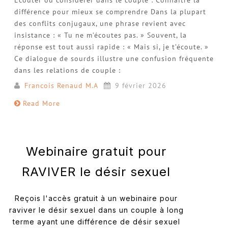
Écouter ou considérer dans le couple : Connaître la
différence pour mieux se comprendre Dans la plupart
des conflits conjugaux, une phrase revient avec
insistance : « Tu ne m’écoutes pas. » Souvent, la
réponse est tout aussi rapide : « Mais si, je t’écoute. »
Ce dialogue de sourds illustre une confusion fréquente
dans les relations de couple :
Francois Renaud M.A
9 février 2026
Read More
Webinaire gratuit pour
RAVIVER le désir sexuel
Reçois l'accès gratuit à un webinaire pour
raviver le désir sexuel dans un couple à long
terme ayant une différence de désir sexuel