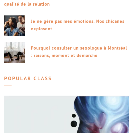
qualité de la relation
Je ne gère pas mes émotions. Nos chicanes
explosent
Pourquoi consulter un sexologue à Montréal
: raisons, moment et démarche
POPULAR CLASS