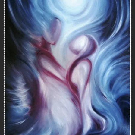
RELATION D’AIDE PAR UN SEXOLOGUE