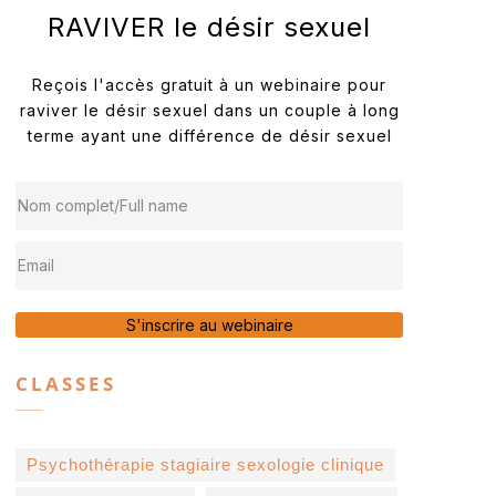
RAVIVER le désir sexuel
Reçois l'accès gratuit à un webinaire pour
raviver le désir sexuel dans un couple à long
terme ayant une différence de désir sexuel
S'inscrire au webinaire
CLASSES
Psychothérapie stagiaire sexologie clinique