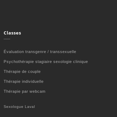
Classes
Évaluation transgenre / transsexuelle
Psychothérapie stagiaire sexologie clinique
Thérapie de couple
Thérapie individuelle
Thérapie par webcam
Sexologue Laval