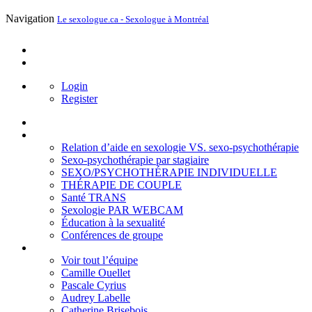
Navigation
Le sexologue.ca - Sexologue à Montréal
Login
Register
Login
Register
Accueil
Services
Relation d’aide en sexologie VS. sexo-psychothérapie
Sexo-psychothérapie par stagiaire
SEXO/PSYCHOTHÉRAPIE INDIVIDUELLE
THÉRAPIE DE COUPLE
Santé TRANS
Sexologie PAR WEBCAM
Éducation à la sexualité
Conférences de groupe
L’ÉQUIPE
Voir tout l’équipe
Camille Ouellet
Pascale Cyrius
Audrey Labelle
Catherine Brisebois