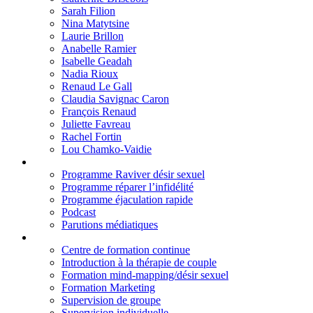
Sarah Filion
Nina Matytsine
Laurie Brillon
Anabelle Ramier
Isabelle Geadah
Nadia Rioux
Renaud Le Gall
Claudia Savignac Caron
François Renaud
Juliette Favreau
Rachel Fortin
Lou Chamko-Vaidie
Programme
Programme Raviver désir sexuel
Programme réparer l’infidélité
Programme éjaculation rapide
Podcast
Parutions médiatiques
Formation
Centre de formation continue
Introduction à la thérapie de couple
Formation mind-mapping/désir sexuel
Formation Marketing
Supervision de groupe
Supervision individuelle