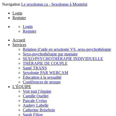
Navigation
Le sexologue.ca - Sexologue à Montréal
Login
Register
Login
Register
Accueil
Services
Relation d’aide en sexologie VS. sexo-psychothérapie
Sexo-psychothérapie par stagiaire
SEXO/PSYCHOTHÉRAPIE INDIVIDUELLE
THÉRAPIE DE COUPLE
Santé TRANS
Sexologie PAR WEBCAM
Éducation à la sexualité
Conférences de groupe
L’ÉQUIPE
Voir tout l’équipe
Camille Ouellet
Pascale Cyrius
Audrey Labelle
Catherine Brisebois
Sarah Filion