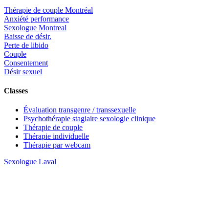
Thérapie de couple Montréal
Anxiété performance
Sexologue Montreal
Baisse de désir.
Perte de libido
Couple
Consentement
Désir sexuel
Classes
Évaluation transgenre / transsexuelle
Psychothérapie stagiaire sexologie clinique
Thérapie de couple
Thérapie individuelle
Thérapie par webcam
Sexologue Laval