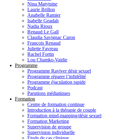
Nina Matytsine
Laurie Brillon
Anabelle Ramier
Isabelle Geadah
Nadia Rioux
Renaud Le Gall
Claudia Savignac Caron
François Renaud
Juliette Favreau
Rachel Fortin
Lou Chamko-Vaidie
Programme
Programme Raviver désir sexuel
Programme réparer l’infidélité
Programme éjaculation rapide
Podcast
Parutions médiatiques
Formation
Centre de formation continue
Introduction à la thérapie de couple
Formation mind-mapping/désir sexuel
Formation Marketing
Supervision de groupe
Supervision individuelle
Étude de cas clinique