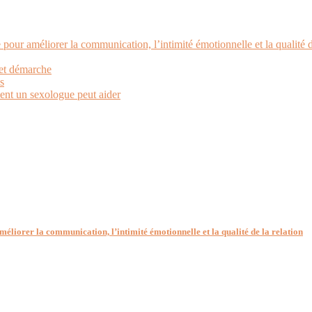
pour améliorer la communication, l’intimité émotionnelle et la qualité d
 et démarche
s
ent un sexologue peut aider
éliorer la communication, l’intimité émotionnelle et la qualité de la relation