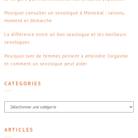
Pourquoi consulter un sexologue à Montréal : raisons,
moment et démarche
La différence entre un bon sexologue et les meilleurs
sexologues
Pourquoi tant de femmes peinent à atteindre l’orgasme
et comment un sexologue peut aider
CATEGORIES
Categories
ARTICLES