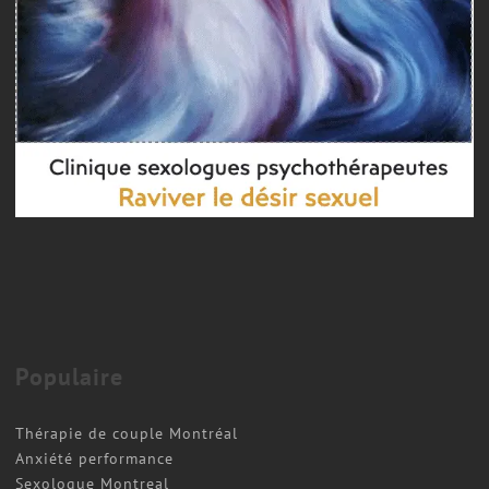
Thérapie de couple
THÉRAPIE DE COUPLE MONTRÉAL
Populaire
Thérapie de couple Montréal
Anxiété performance
Sexologue Montreal