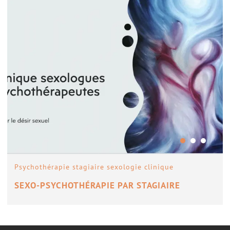
Psychothérapie stagiaire sexologie clinique
SEXO-PSYCHOTHÉRAPIE PAR STAGIAIRE