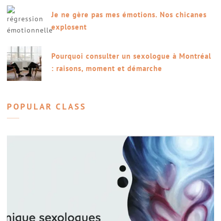
Je ne gère pas mes émotions. Nos chicanes
explosent
Pourquoi consulter un sexologue à Montréal
: raisons, moment et démarche
POPULAR CLASS