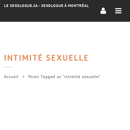
Navi
LE SEXOLOGUE.CA - SEXOLOGUE À MONTRÉAL
INTIMITÉ SEXUELLE
Accueil
Posts Tagged as “intimité sexuelle”