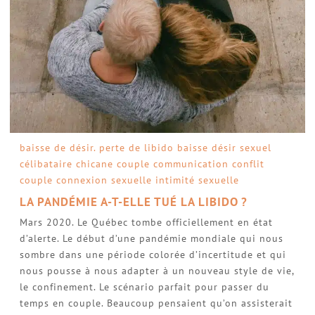
baisse de désir. perte de libido
baisse désir sexuel
célibataire
chicane couple
communication
conflit
couple
connexion sexuelle
intimité sexuelle
LA PANDÉMIE A-T-ELLE TUÉ LA LIBIDO ?
Mars 2020. Le Québec tombe officiellement en état
d’alerte. Le début d’une pandémie mondiale qui nous
sombre dans une période colorée d’incertitude et qui
nous pousse à nous adapter à un nouveau style de vie,
le confinement. Le scénario parfait pour passer du
temps en couple. Beaucoup pensaient qu’on assisterait