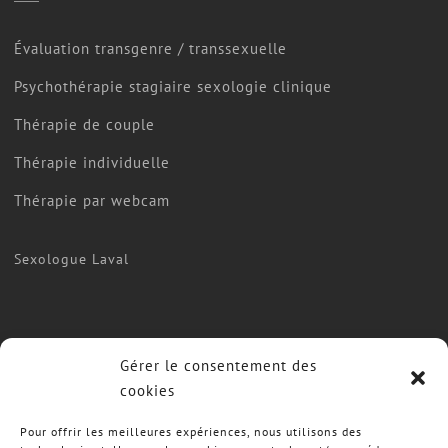
Évaluation transgenre / transsexuelle
Thérapie de couple
Psychothérapie stagiaire sexologie clinique
THÉRAPIE DE COUPLE MONTRÉAL
Thérapie de couple
Thérapie individuelle
Thérapie par webcam
Sexologue Laval
Gérer le consentement des
cookies
Pour offrir les meilleures expériences, nous utilisons des