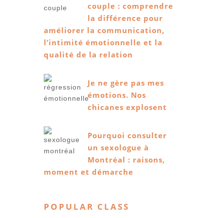
couple : comprendre
la différence pour
améliorer la communication,
l’intimité émotionnelle et la
qualité de la relation
Je ne gère pas mes
émotions. Nos
chicanes explosent
Pourquoi consulter
un sexologue à
Montréal : raisons,
moment et démarche
POPULAR CLASS