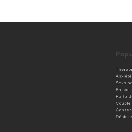
Popu
Thérapi
Anxiét
Sexolo
Baisse 
Perte d
Couple
Consen
Désir s