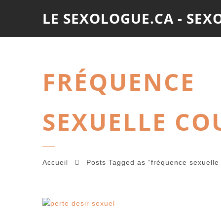
LE SEXOLOGUE.CA - SE
FRÉQUENCE
SEXUELLE CO
Accueil
Posts Tagged as “fréquence sexuelle