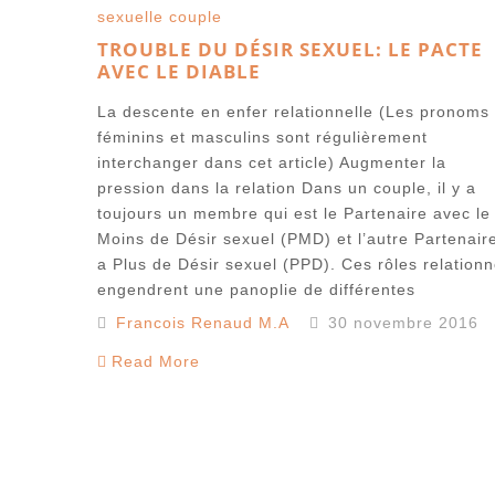
sexuelle couple
TROUBLE DU DÉSIR SEXUEL: LE PACTE
AVEC LE DIABLE
La descente en enfer relationnelle (Les pronoms
féminins et masculins sont régulièrement
interchanger dans cet article) Augmenter la
pression dans la relation Dans un couple, il y a
toujours un membre qui est le Partenaire avec le
Moins de Désir sexuel (PMD) et l’autre Partenair
a Plus de Désir sexuel (PPD). Ces rôles relationn
engendrent une panoplie de différentes
Francois Renaud M.A
30 novembre 2016
Read More