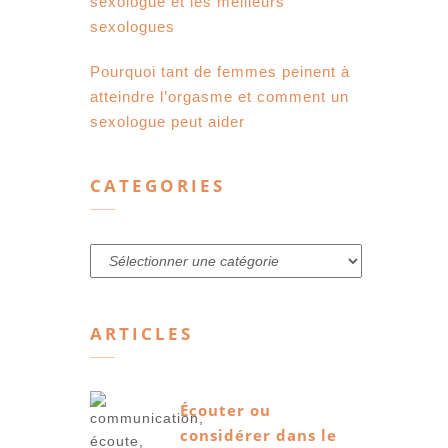
sexologue et les meilleurs
sexologues
Pourquoi tant de femmes peinent à
atteindre l’orgasme et comment un
sexologue peut aider
CATEGORIES
Categories
ARTICLES
Écouter ou
considérer dans le