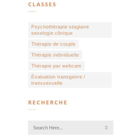
CLASSES
Psychothérapie stagiaire
sexologie clinique
Thérapie de couple
Thérapie individuelle
Thérapie par webcam
Évaluation transgenre /
transsexuelle
RECHERCHE