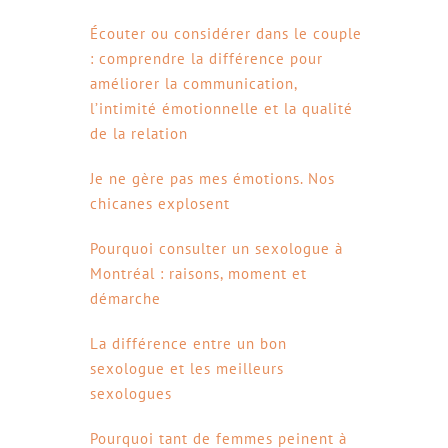
Écouter ou considérer dans le couple
: comprendre la différence pour
améliorer la communication,
l’intimité émotionnelle et la qualité
de la relation
Je ne gère pas mes émotions. Nos
chicanes explosent
Pourquoi consulter un sexologue à
Montréal : raisons, moment et
démarche
La différence entre un bon
sexologue et les meilleurs
sexologues
Pourquoi tant de femmes peinent à