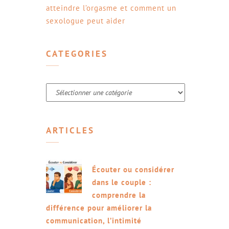
atteindre l’orgasme et comment un
sexologue peut aider
CATEGORIES
Categories
ARTICLES
Écouter ou considérer
dans le couple :
comprendre la
différence pour améliorer la
communication, l’intimité