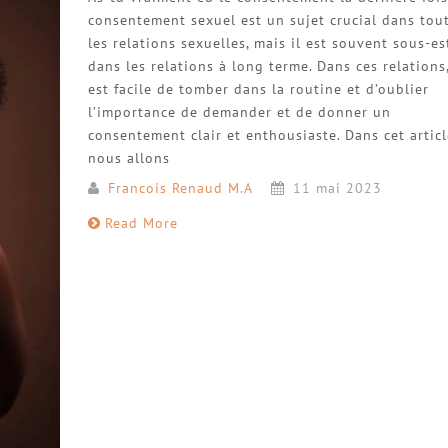
consentement sexuel est un sujet crucial dans tou
les relations sexuelles, mais il est souvent sous-e
dans les relations à long terme. Dans ces relations,
est facile de tomber dans la routine et d’oublier
l’importance de demander et de donner un
consentement clair et enthousiaste. Dans cet articl
nous allons
Francois Renaud M.A
11 mai 2023
Read More