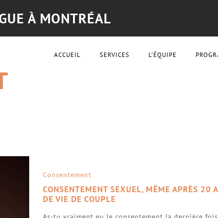
OGUE À MONTRÉAL
ACCUEIL
SERVICES
L’ÉQUIPE
PROG
T
Consentement
CONSENTEMENT SEXUEL, MÊME APRÈS 20 
DE VIE DE COUPLE
As-tu vraiment eu le consentement la dernière fois