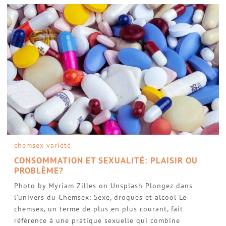
chemsex
variété
CONSOMMATION ET SEXUALITÉ: PLAISIR OU
PROBLÈME?
Photo by Myriam Zilles on Unsplash Plongez dans
l’univers du Chemsex: Sexe, drogues et alcool Le
chemsex, un terme de plus en plus courant, fait
référence à une pratique sexuelle qui combine