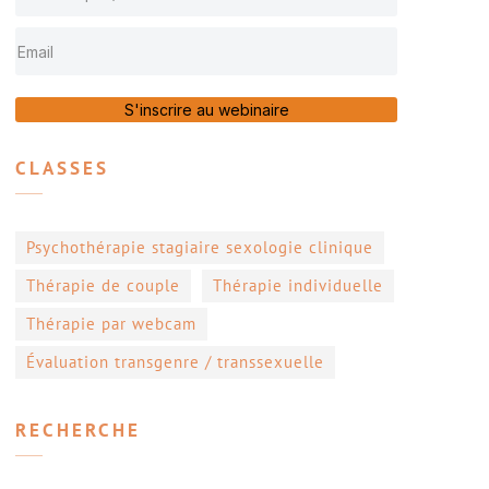
S'inscrire au webinaire
CLASSES
Psychothérapie stagiaire sexologie clinique
Thérapie de couple
Thérapie individuelle
Thérapie par webcam
Évaluation transgenre / transsexuelle
RECHERCHE