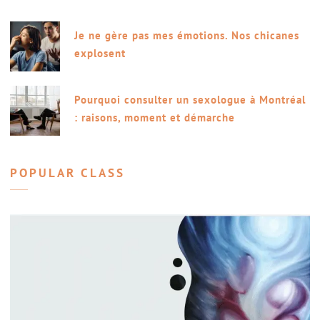
Je ne gère pas mes émotions. Nos chicanes
explosent
Pourquoi consulter un sexologue à Montréal
: raisons, moment et démarche
POPULAR CLASS