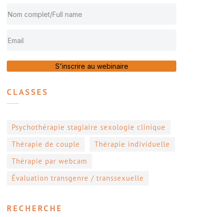
S'inscrire au webinaire
CLASSES
Psychothérapie stagiaire sexologie clinique
Thérapie de couple
Thérapie individuelle
Thérapie par webcam
Évaluation transgenre / transsexuelle
RECHERCHE