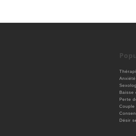
Popu
Thérapi
Anxiét
Sexolo
Baisse 
Perte d
Couple
Consen
Désir s