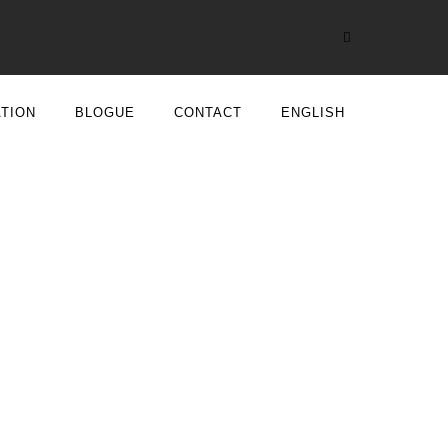
TION
BLOGUE
CONTACT
ENGLISH