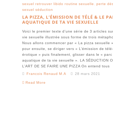
sexuel
retrouver libido
routine sexuelle. perte dés
sexuel
séduction
LA PIZZA, L’ÉMISSION DE TÉLÉ & LE P
AQUATIQUE DE TA VIE SEXUELLE
Voici le premier texte d’une série de 3 articles su
vie sexuelle illustrée sous forme de trois métaph
Nous allons commencer par « La pizza sexuelle 
pour ensuite, se diriger vers « L’émission de télé
érotique » puis finalement, glisser dans le « parc
aquatique de ta vie sexuelle ». LA SÉDUCTION 
L’ART DE SE FAIRE UNE PIZZA On entend tous
Francois Renaud M.A
28 mars 2021
Read More