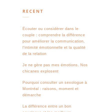
RECENT
Écouter ou considérer dans le
couple : comprendre la différence
pour améliorer la communication,
l’intimité émotionnelle et la qualité
de la relation
Je ne gère pas mes émotions. Nos
chicanes explosent
Pourquoi consulter un sexologue à
Montréal : raisons, moment et
démarche
La différence entre un bon