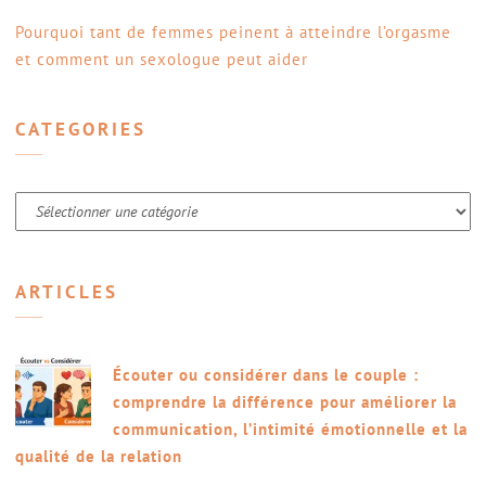
Pourquoi tant de femmes peinent à atteindre l’orgasme
et comment un sexologue peut aider
CATEGORIES
Categories
ARTICLES
Écouter ou considérer dans le couple :
comprendre la différence pour améliorer la
communication, l’intimité émotionnelle et la
qualité de la relation