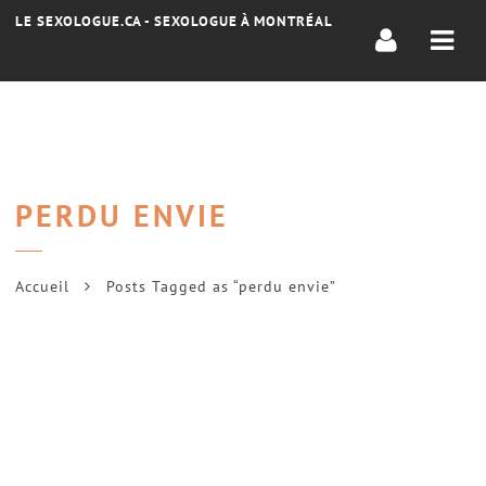
Navi
LE SEXOLOGUE.CA - SEXOLOGUE À MONTRÉAL
PERDU ENVIE
Accueil
Posts Tagged as “perdu envie”