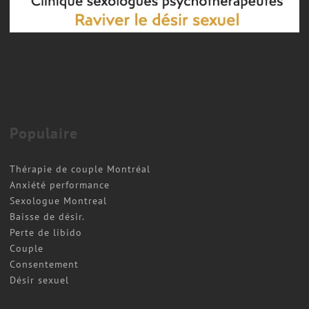
Thérapie de couple
THÉRAPIE DE COUPLE MONTRÉAL
Populaire
Thérapie de couple Montréal
Anxiété performance
Sexologue Montreal
Baisse de désir.
Perte de libido
Couple
Consentement
Désir sexuel