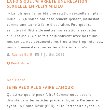
LA FOIS QUE J’AI ARRÊTÉ UNE RELATION
SEXUELLE EN PLEIN MILIEU
» La fois que j’ai arrêté une relation sexuelle en plein
milieu ». Ça sonne obligatoirement gênant, malaisant,
comme une tache à faire disparaître. Pourquoi ça
semble si difficile de mettre nos relations sexuelles
sur »pause ». On le fait déjà souvent avec nos films,
nos séries, nos documentaires true crime trop intenses,
non ? Comme dans toutes les situations, il n’y
Rachel Baril
5 juillet 2021
Read More
Non classé
JE NE VEUX PLUS FAIRE L’AMOUR!
Qu’est-ce que je peux faire? Comme nous l’avons
discuté dans les articles précédents, ni le Partenaire
ayant un Grand Désir (PGD), ni le Partenaire ayant un