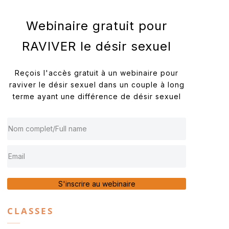
Webinaire gratuit pour
RAVIVER le désir sexuel
Reçois l'accès gratuit à un webinaire pour
raviver le désir sexuel dans un couple à long
terme ayant une différence de désir sexuel
S'inscrire au webinaire
CLASSES