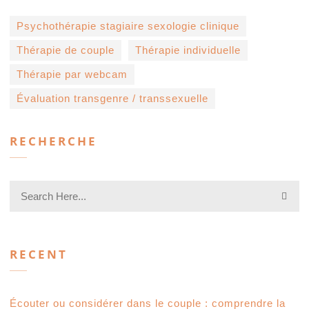
Psychothérapie stagiaire sexologie clinique
Thérapie de couple
Thérapie individuelle
Thérapie par webcam
Évaluation transgenre / transsexuelle
RECHERCHE
RECENT
Écouter ou considérer dans le couple : comprendre la