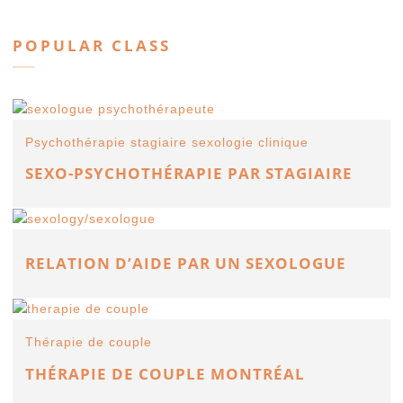
POPULAR CLASS
Psychothérapie stagiaire sexologie clinique
SEXO-PSYCHOTHÉRAPIE PAR STAGIAIRE
RELATION D’AIDE PAR UN SEXOLOGUE
Thérapie de couple
THÉRAPIE DE COUPLE MONTRÉAL