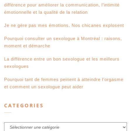
différence pour améliorer la communication, l’intimité
émotionnelle et la qualité de la relation
Je ne gère pas mes émotions. Nos chicanes explosent
Pourquoi consulter un sexologue à Montréal : raisons,
moment et démarche
La différence entre un bon sexologue et les meilleurs
sexologues
Pourquoi tant de femmes peinent à atteindre l’orgasme
et comment un sexologue peut aider
CATEGORIES
Categories