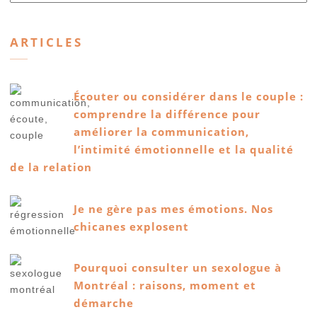
ARTICLES
Écouter ou considérer dans le couple :
comprendre la différence pour
améliorer la communication,
l’intimité émotionnelle et la qualité
de la relation
Je ne gère pas mes émotions. Nos
chicanes explosent
Pourquoi consulter un sexologue à
Montréal : raisons, moment et
démarche