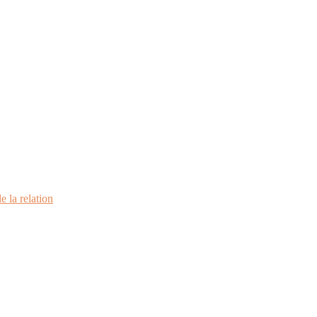
e la relation