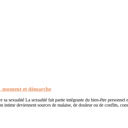
s, moment et démarche
 sexualité La sexualité fait partie intégrante du bien-être personnel et 
on intime deviennent sources de malaise, de douleur ou de conflits, con