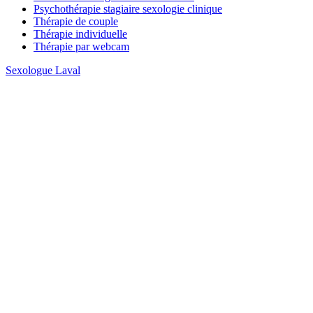
Psychothérapie stagiaire sexologie clinique
Thérapie de couple
Thérapie individuelle
Thérapie par webcam
Sexologue Laval