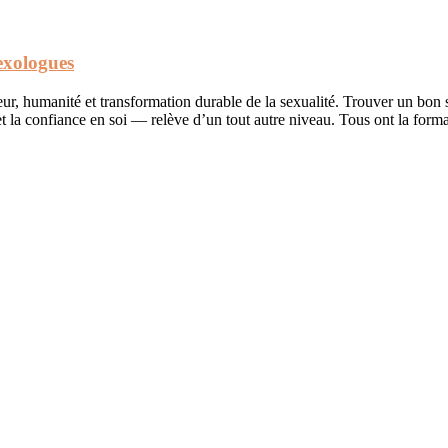
sexologues
, humanité et transformation durable de la sexualité. Trouver un bon sex
t la confiance en soi — relève d’un tout autre niveau. Tous ont la formati