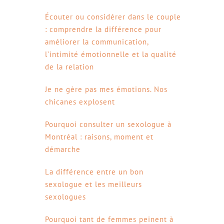
Écouter ou considérer dans le couple
: comprendre la différence pour
améliorer la communication,
l’intimité émotionnelle et la qualité
de la relation
Je ne gère pas mes émotions. Nos
chicanes explosent
Pourquoi consulter un sexologue à
Montréal : raisons, moment et
démarche
La différence entre un bon
sexologue et les meilleurs
sexologues
Pourquoi tant de femmes peinent à