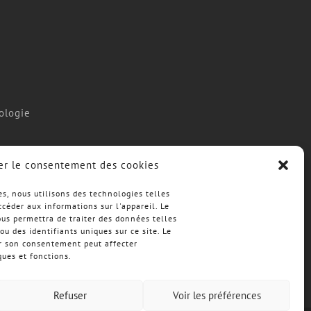
ologie
er le consentement des cookies
es, nous utilisons des technologies telles
ccéder aux informations sur l'appareil. Le
us permettra de traiter des données telles
 des identifiants uniques sur ce site. Le
er son consentement peut affecter
ques et fonctions.
Refuser
Voir les préférences