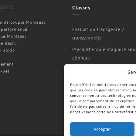
aire
Classes
e de couple Montréal
Évaluation transgenre /
 performance
ue Montreal
transsexuelle
e désir.
Psychothérapie stagiaire sex
e libido
clinique
tement
Thérapie de couple
exuel
Gér
Thérapie individuelle
Pour offrir les meilleures expérienc
que les cookies pour stocker et/ou a
Thérapie par webcam
consentement à ces technologies no
que le comportement de navigation ou
fait de ne pas consentir ou de retir
Sexologue Laval
négativement certaines caractéristi
Accepter